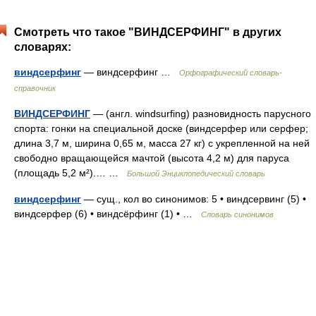
Смотреть что такое "ВИНДСЕРФИНГ" в других
словарях:
виндсерфинг
— виндсерфинг …
Орфографический словарь-
справочник
ВИНДСЕРФИНГ
— (англ. windsurfing) разновидность парусного
спорта: гонки на специальной доске (виндсерфер или серфер;
длина 3,7 м, ширина 0,65 м, масса 27 кг) с укрепленной на ней
свободно вращающейся мачтой (высота 4,2 м) для паруса
(площадь 5,2 м²).… …
Большой Энциклопедический словарь
виндсерфинг
— сущ., кол во синонимов: 5 • виндсервинг (5) •
виндсерфер (6) • виндсёрфинг (1) • …
Словарь синонимов