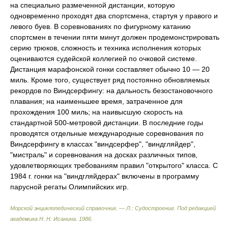
на специально размеченной дистанции, которую
одновременно проходят два спортсмена, стартуя у правого и
левого буев. В соревнованиях по фигурному катанию
спортсмен в течении пяти минут должен продемонстрировать
серию трюков, сложность и техника исполнения которых
оцениваются судейской коллегией по очковой системе.
Дистанция марафонской гонки составляет обычно 10 — 20
миль. Кроме того, существует ряд постоянно обновляемых
рекордов по Виндсерфингу: на дальность безостановочного
плавания; на наименьшее время, затраченное для
прохождения 100 миль; на наивысшую скорость на
стандартной 500-метровой дистанции. В последние годы
проводятся отдельные международные соревнования по
Виндсерфингу в классах "виндсерфер", "виндгляйдер",
"мистраль" и соревнования на досках различных типов,
удовлетворяющих требованиям правил "открытого" класса. С
1984 г. гонки на "виндгляйдерах" включены в программу
парусной регаты Олимпийских игр.
Морской энциклопедический справочник. — Л.: Судостроение
.
Под редакцией
академика Н. Н. Исанина
.
1986
.