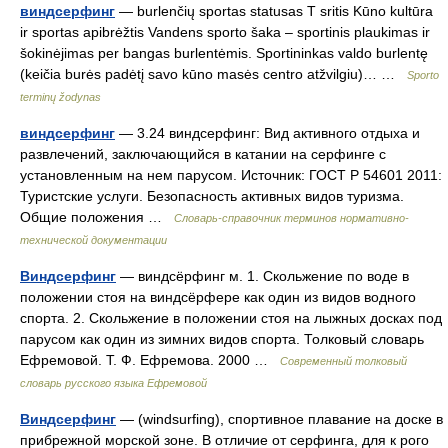
виндсерфинг
— burlenčių sportas statusas T sritis Kūno kultūra
ir sportas apibrėžtis Vandens sporto šaka – sportinis plaukimas ir
šokinėjimas per bangas burlentėmis. Sportininkas valdo burlentę
(keičia burės padėtį savo kūno masės centro atžvilgiu)… …
Sporto
terminų žodynas
виндсерфинг
— 3.24 виндсерфинг: Вид активного отдыха и
развлечений, заключающийся в катании на серфинге с
установленным на нем парусом. Источник: ГОСТ Р 54601 2011:
Туристские услуги. Безопасность активных видов туризма.
Общие положения …
Словарь-справочник терминов нормативно-
технической документации
Виндсерфинг
— виндсёрфинг м. 1. Скольжение по воде в
положении стоя на виндсёрфере как один из видов водного
спорта. 2. Скольжение в положении стоя на лыжных досках под
парусом как один из зимних видов спорта. Толковый словарь
Ефремовой. Т. Ф. Ефремова. 2000 …
Современный толковый
словарь русского языка Ефремовой
Виндсерфинг
— (windsurfing), спортивное плавание на доске в
прибрежной морской зоне. В отличие от серфинга, для к рого